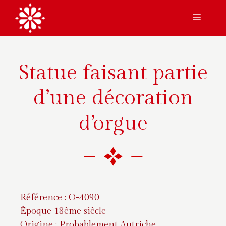
Aller
Menu
au
contenu
Statue faisant partie
d’une décoration
d’orgue
Référence : O-4090
Époque 18ème siècle
Origine : Probablement Autriche