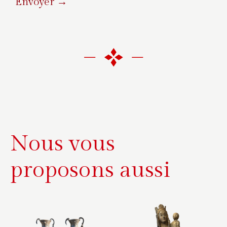
Envoyer →
A
l
t
e
r
n
a
t
i
Nous vous
v
e
proposons aussi
: