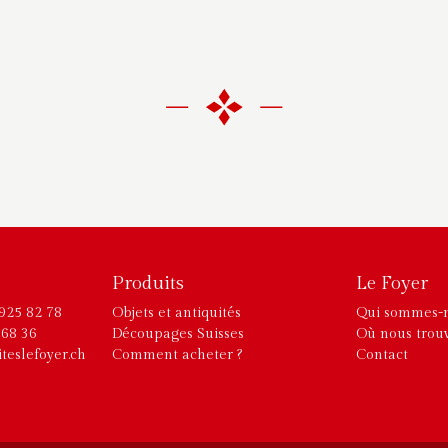
Produits
Le Foyer
925 82 78
Objets et antiquités
Qui sommes-n
 68 36
Découpages Suisses
Où nous trouv
iteslefoyer.ch
Comment acheter ?
Contact