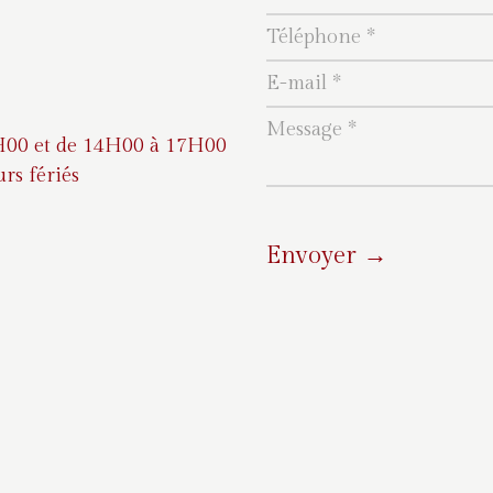
H00 et de 14H00 à 17H00
urs fériés
Envoyer →
A
l
t
e
r
n
a