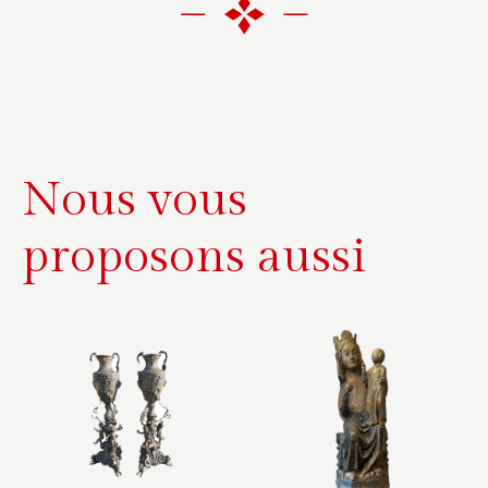
e
r
n
a
t
i
Nous vous
v
e
proposons aussi
: