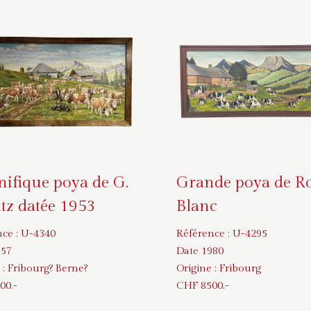
ifique poya de G.
Grande poya de R
tz datée 1953
Blanc
nce :
U-4340
Référence :
U-4295
957
Date 1980
 :
Fribourg? Berne?
Origine :
Fribourg
00
.-
CHF
8500
.-