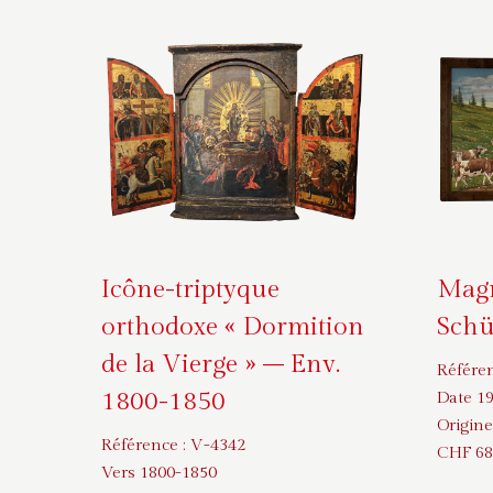
Icône-triptyque
Magn
orthodoxe « Dormition
Schü
de la Vierge » – Env.
Référe
1800-1850
Date 1
Origine
Référence :
V-4342
CHF
68
Vers 1800-1850