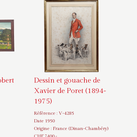
obert
Dessin et gouache de
Xavier de Poret (1894-
1975)
Référence :
V-4285
Date 1950
Origine :
France (Dinan-Chambéry)
CHF
7400
.-