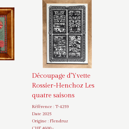
Découpage d’Yvette
Rossier-Henchoz Les
quatre saisons
Référence :
T-4259
Date 2025
Origine :
Flendruz
CHF
4600
.-