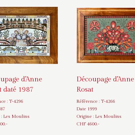
upage d’Anne
Découpage d’Anne
t daté 1987
Rosat
nce :
T-4296
Référence :
T-4266
987
Date 1999
 :
Les Moulins
Origine :
Les Moulins
00
.-
CHF
4600
.-