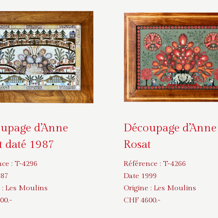
upage d’Anne
Découpage d’Anne
t daté 1987
Rosat
nce :
T-4296
Référence :
T-4266
987
Date 1999
 :
Les Moulins
Origine :
Les Moulins
00
.-
CHF
4600
.-