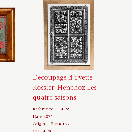
Découpage d’Yvette
Rossier-Henchoz Les
quatre saisons
Référence :
T-4259
Date 2025
Origine :
Flendruz
CHF
4600
.-