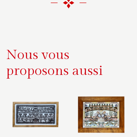
e
r
n
a
t
i
Nous vous
v
e
proposons aussi
: