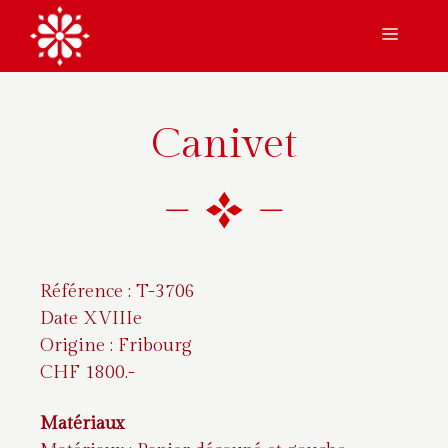
Aller
Menu
au
contenu
Canivet
Référence : T-3706
Date XVIIIe
Origine : Fribourg
CHF 1800.-
Matériaux