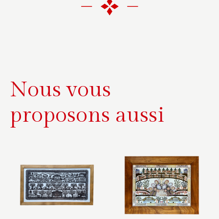
e
r
n
a
t
i
Nous vous
v
e
proposons aussi
: