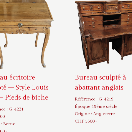
au écritoire
Bureau sculpté à
pté – Style Louis
abattant anglais
 Pieds de biche
Référence :
G-4219
Époque 19ème siècle
nce :
G-4221
Origine :
Angleterre
800
CHF
5600
.-
 :
Berne
00
.-