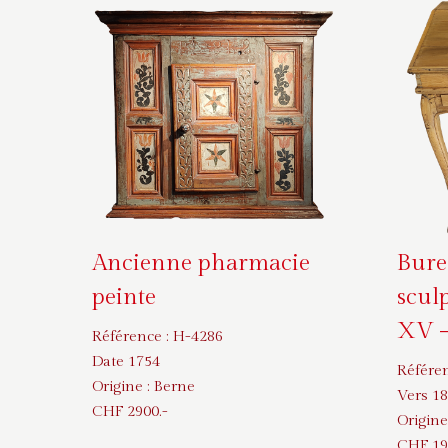
Ancienne pharmacie
Bure
peinte
scul
XV –
Référence :
H-4286
Date 1754
Référe
Origine :
Berne
Vers 1
CHF
2900
.-
Origine
CHF
19